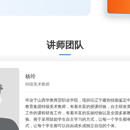
讲师团队
杨玲
特级美术教师
王晓倩
艺束光美术画院创始人
毕业于山西华奥商贸职业学院，现担任辽宁建协技能鉴定
毕业于天津商业大学油画系，201
育集团的课程研发与指导经验。善
心特级美术教师，东帆阳丞教育集
教育集团特级美术教师，有着丰富的授课经验，自主研发
术系列课程。长期担任美育工作的
工作的课程研发工作，有着丰富的实操经验以及全国多家
验。善于采用鼓励学生自主学习的方式，让每一个学生都
成长过程，启迪他们的智慧，让学生
式，让每个学生都可以自由成长成独立自信的个体。