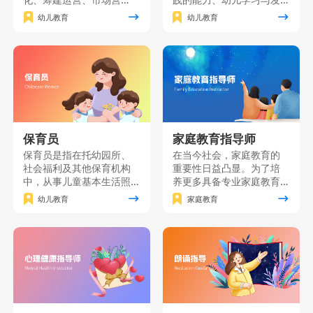
销、园长职业素质、课程
展的研究能力自我发展的
幼儿教育
幼儿教育
创新及资源分析等关键知
能力，并树立“师德为先、
识点。本课程旨在培养具
终身学习”的职业理念，“儿
备卓越管理能力和创新思
童为本”的教育理念。主要
维的职业园长，为幼儿园
面向准备从事幼儿园、托
的发展提供全方位指导与
育机构、学前文教公司等
支持。
工作的个人和单位员工。
保育员
家庭教育指导师
保育员是指在托幼园所、
在当今社会，家庭教育的
社会福利及其他保育机构
重要性日益凸显。为了培
中，从事儿童基本生活照
养更多具备专业家庭教育
料、保健、自理能力培养
知识和技能的家长，我们
幼儿教育
家庭教育
和辅助教育工作的人员。
精心打造了一门家庭教育
保育员课程是按照《保育
能力提升课程。该课程将
员国家职业技能标准》要
理论知识与实践技能紧密
求，对保育员应具有的基
结合，致力于为广大家长
础知识和基本技能进行培
提供一个系统、全面的学
训的一门课程。
习平台。