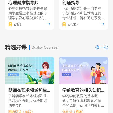
心理健康指导师
朗诵指导
心理健康指导师课程是帮
《朗诵指导》是一门专注
助学生通过掌握基础的心
于朗诵技巧和艺术表现的
理学以及心理健康知识，
专业课程，旨在通过系统
形成对人的心理的全面理
的训练和实践使学员掌握
心理学
文化艺术
解，在此基础上掌握心理
朗诵的基本功，同时注重
健康指导的各项基本技
培养学员的情感表达能力
能，同时获得心理健康指
和艺术修养，增强自信心
导的理论素养。
和表演能力，使其能够在
精选好课
舞台上自如地展现自己的
换一批
Quality Courses
朗诵才华。
朗诵在艺术领域和生活领域中的作用
学前教育的相关知识（一）
了解朗诵在艺术领域和生
学习学前教育的基本概
活领域的作用，体会朗诵
念，了解保育和教育相结
的重要性
合的原则，认识学前教育
的重要性。
朗诵指导（高级）
保育员（初级）