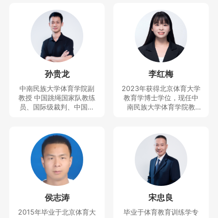
孙贵龙
李红梅
中南民族大学体育学院副
2023年获得北京体育大学
教授 中国跳绳国家队教练
教育学博士学位，现任中
员、国际级裁判、中国民
南民族大学体育学院教
族学学会民族体育专业委
师、思想天下讲座教师。
员会副秘书长、中国少数
主要研究运动人体科学方
民族体育协会民族体育理
向。曾获得教学竞赛一等
论与文化推广委员会副秘
奖，主持及参与完成科技
书长、全国学校体育联盟
部重大专项1项和省部级项
（教学改革）首席专家等
目4项，发表SSCI、CSSC
职务，近5年培养跳绳世界
I、SCI等论文10余篇。
冠军5人，全国冠军40多
人，中国跳绳国家队队员5
侯志涛
宋忠良
人，主持并完成国家社科
基金青年项目、国家体育
2015年毕业于北京体育大
毕业于体育教育训练学专
总局决策咨询研究一般项