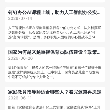
合型养老健康管理人才，为我国养老人才缺口提供系统化解决
方案。
钉钉办公AI课程上线，助力人工智能办公实战人才培养
2026-07-14
人工智能技术正在深刻重塑各行各业的办公方式。从文档撰写
到数据分析，从会议纪要到流程自动化，AI工具已经从"可
选"变为"刚需"。然而，多数职场人面临的核心挑战不是"AI能
力强不强"，而是"不知道怎么把AI用在工作里"。
国家为何越来越重视保育员队伍建设？政策解读来了
2026-06-26
提到"保育员"，很多人的第一印象还停留在"看孩子""帮孩子擦
屁股"这样的传统认知上。但事实上，保育员是儿童早期发展
中最不可或缺的专业力量之一。
家庭教育指导师适合哪些人？看完这篇再决定
2026-06-11
随着《家庭教育促进法》的正式实施，家庭教育从"家事"上升