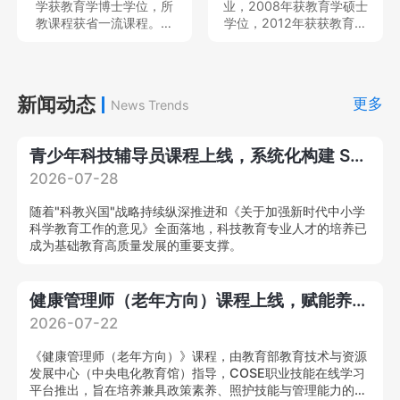
学获教育学博士学位，所
业，2008年获教育学硕士
目、民政部民政政策理论
教课程获省一流课程。现
学位，2012年获获教育学
研究项目、教育部产学合
就职于中南民族大学体育
博士学位，中国体育科学
作协同育人项目、湖北省
学院，专任教师，教育部
学会会员，主持及参与完
教育科学规划重点项目等
硕士、本科毕业论文评审
成国家社科基金青年项目2
国家级、省部级课题多
专家、中国体育科学学会
项和省部级项目6项，发表
新闻动态
项，在A&HCI、CSSCI、
更多
News Trends
会员，主持及参与教育部
各类学术论文20余篇；作
北大中文核心等刊物发表
人文社会学项目、国家社
为主要撰写人出版学术著
学术论文20
科基金项目3项，在北京体
作2部。就职于中南民族大
青少年科技辅导员课程上线，系统化构建 STEM 专业教学能力
育大学学报等发表核心期
学体育学院，专任教师，
刊论文10余篇。
思想天下讲座教师等，教
2026-07-28
育部硕士、本科毕业论文
评审专家，中国体育教练
随着"科教兴国"战略持续纵深推进和《关于加强新时代中小学
员杂志审稿专家。
科学教育工作的意见》全面落地，科技教育专业人才的培养已
成为基础教育高质量发展的重要支撑。
健康管理师（老年方向）课程上线，赋能养老产业专业化提质升级！
2026-07-22
《健康管理师（老年方向）》课程，由教育部教育技术与资源
发展中心（中央电化教育馆）指导，COSE职业技能在线学习
平台推出，旨在培养兼具政策素养、照护技能与管理能力的复