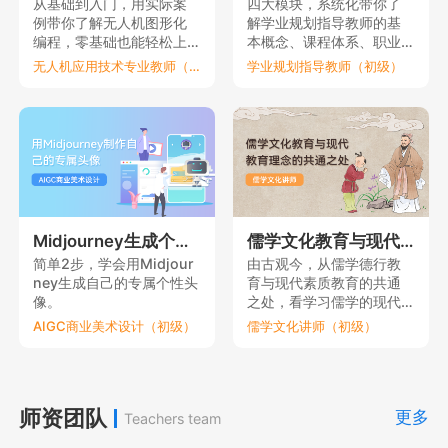
从基础到入门，用实际案
四大模块，系统化带你了
例带你了解无人机图形化
解学业规划指导教师的基
编程，零基础也能轻松上
本概念、课程体系、职业
手。
要素和理论依据。
无人机应用技术专业教师（初级）
学业规划指导教师（初级）
Midjourney生成个性元宇宙头像
儒学文化教育与现代教育理念的共通之处
简单2步，学会用Midjour
由古观今，从儒学德行教
ney生成自己的专属个性头
育与现代素质教育的共通
像。
之处，看学习儒学的现代
意义。
AIGC商业美术设计（初级）
儒学文化讲师（初级）
师资团队
更多
Teachers team