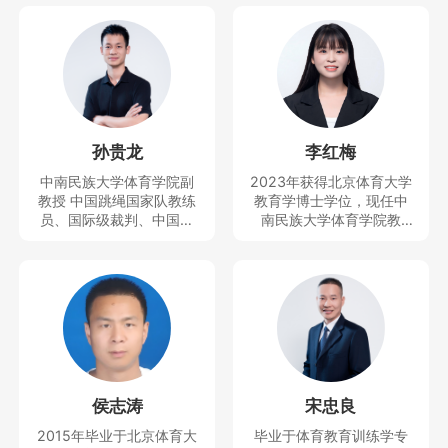
孙贵龙
李红梅
中南民族大学体育学院副
2023年获得北京体育大学
教授 中国跳绳国家队教练
教育学博士学位，现任中
员、国际级裁判、中国民
南民族大学体育学院教
族学学会民族体育专业委
师、思想天下讲座教师。
员会副秘书长、中国少数
主要研究运动人体科学方
民族体育协会民族体育理
向。曾获得教学竞赛一等
论与文化推广委员会副秘
奖，主持及参与完成科技
书长、全国学校体育联盟
部重大专项1项和省部级项
（教学改革）首席专家等
目4项，发表SSCI、CSSC
职务，近5年培养跳绳世界
I、SCI等论文10余篇。
冠军5人，全国冠军40多
人，中国跳绳国家队队员5
侯志涛
宋忠良
人，主持并完成国家社科
基金青年项目、国家体育
2015年毕业于北京体育大
毕业于体育教育训练学专
总局决策咨询研究一般项