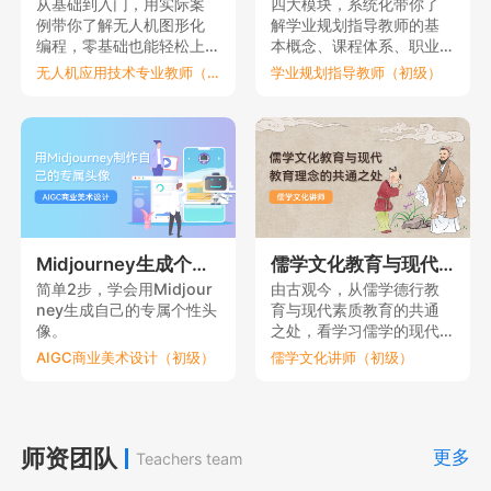
从基础到入门，用实际案
四大模块，系统化带你了
例带你了解无人机图形化
解学业规划指导教师的基
编程，零基础也能轻松上
本概念、课程体系、职业
手。
要素和理论依据。
无人机应用技术专业教师（初级）
学业规划指导教师（初级）
Midjourney生成个性元宇宙头像
儒学文化教育与现代教育理念的共通之处
简单2步，学会用Midjour
由古观今，从儒学德行教
ney生成自己的专属个性头
育与现代素质教育的共通
像。
之处，看学习儒学的现代
意义。
AIGC商业美术设计（初级）
儒学文化讲师（初级）
师资团队
更多
Teachers team