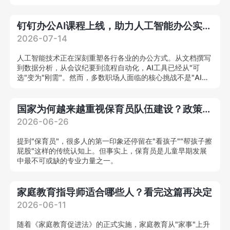
合型养老健康管理人才，为我国养老人才缺口提供系统化解决
方案。
钉钉办公AI课程上线，助力人工智能办公实战人才培养
2026-07-14
人工智能技术正在深刻重塑各行各业的办公方式。从文档撰写
到数据分析，从会议纪要到流程自动化，AI工具已经从"可
选"变为"刚需"。然而，多数职场人面临的核心挑战不是"AI能
力强不强"，而是"不知道怎么把AI用在工作里"。
国家为何越来越重视保育员队伍建设？政策解读来了
2026-06-26
提到"保育员"，很多人的第一印象还停留在"看孩子""帮孩子擦
屁股"这样的传统认知上。但事实上，保育员是儿童早期发展
中最不可或缺的专业力量之一。
家庭教育指导师适合哪些人？看完这篇再决定
2026-06-11
随着《家庭教育促进法》的正式实施，家庭教育从"家事"上升