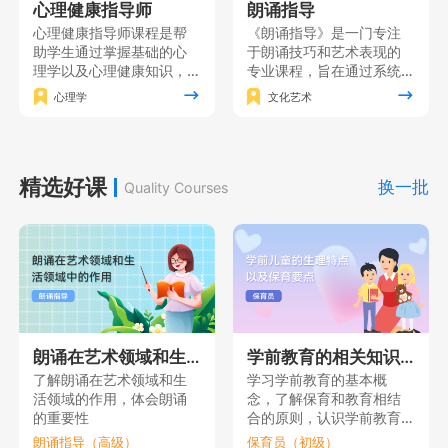
心理健康指导师
朗诵指导
心理健康指导师课程是帮
《朗诵指导》是一门专注
助学生通过掌握基础的心
于朗诵技巧和艺术表现的
理学以及心理健康知识，
专业课程，旨在通过系统
形成对人的心理的全面理
的训练和实践使学员掌握
心理学
文化艺术
解，在此基础上掌握心理
朗诵的基本功，同时注重
健康指导的各项基本技
培养学员的情感表达能力
能，同时获得心理健康指
和艺术修养，增强自信心
导的理论素养。
和表演能力，使其能够在
精选好课
舞台上自如地展现自己的
换一批
Quality Courses
朗诵才华。
朗诵在艺术领域和生活领域中的作用
学前教育的相关知识（一）
了解朗诵在艺术领域和生
学习学前教育的基本概
活领域的作用，体会朗诵
念，了解保育和教育相结
的重要性
合的原则，认识学前教育
的重要性。
朗诵指导（高级）
保育员（初级）