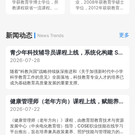
学获教育学博士学位，所
业，2008年获教育学硕士
目、民政部民政政策理论
教课程获省一流课程。现
学位，2012年获获教育学
研究项目、教育部产学合
就职于中南民族大学体育
博士学位，中国体育科学
作协同育人项目、湖北省
学院，专任教师，教育部
学会会员，主持及参与完
教育科学规划重点项目等
硕士、本科毕业论文评审
成国家社科基金青年项目2
国家级、省部级课题多
专家、中国体育科学学会
项和省部级项目6项，发表
新闻动态
项，在A&HCI、CSSCI、
更多
News Trends
会员，主持及参与教育部
各类学术论文20余篇；作
北大中文核心等刊物发表
人文社会学项目、国家社
为主要撰写人出版学术著
学术论文20
科基金项目3项，在北京体
作2部。就职于中南民族大
青少年科技辅导员课程上线，系统化构建 STEM 专业教学能力
育大学学报等发表核心期
学体育学院，专任教师，
刊论文10余篇。
思想天下讲座教师等，教
2026-07-28
育部硕士、本科毕业论文
评审专家，中国体育教练
随着"科教兴国"战略持续纵深推进和《关于加强新时代中小学
员杂志审稿专家。
科学教育工作的意见》全面落地，科技教育专业人才的培养已
成为基础教育高质量发展的重要支撑。
健康管理师（老年方向）课程上线，赋能养老产业专业化提质升级！
2026-07-22
《健康管理师（老年方向）》课程，由教育部教育技术与资源
发展中心（中央电化教育馆）指导，COSE职业技能在线学习
平台推出，旨在培养兼具政策素养、照护技能与管理能力的复