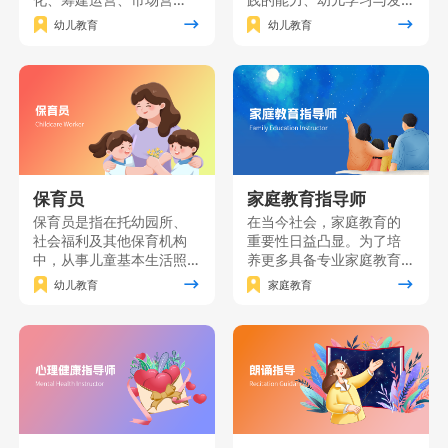
销、园长职业素质、课程
展的研究能力自我发展的
幼儿教育
幼儿教育
创新及资源分析等关键知
能力，并树立“师德为先、
识点。本课程旨在培养具
终身学习”的职业理念，“儿
备卓越管理能力和创新思
童为本”的教育理念。主要
维的职业园长，为幼儿园
面向准备从事幼儿园、托
的发展提供全方位指导与
育机构、学前文教公司等
支持。
工作的个人和单位员工。
保育员
家庭教育指导师
保育员是指在托幼园所、
在当今社会，家庭教育的
社会福利及其他保育机构
重要性日益凸显。为了培
中，从事儿童基本生活照
养更多具备专业家庭教育
料、保健、自理能力培养
知识和技能的家长，我们
幼儿教育
家庭教育
和辅助教育工作的人员。
精心打造了一门家庭教育
保育员课程是按照《保育
能力提升课程。该课程将
员国家职业技能标准》要
理论知识与实践技能紧密
求，对保育员应具有的基
结合，致力于为广大家长
础知识和基本技能进行培
提供一个系统、全面的学
训的一门课程。
习平台。