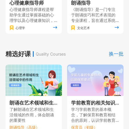
心理健康指导师
朗诵指导
心理健康指导师课程是帮
《朗诵指导》是一门专注
助学生通过掌握基础的心
于朗诵技巧和艺术表现的
理学以及心理健康知识，
专业课程，旨在通过系统
形成对人的心理的全面理
的训练和实践使学员掌握
心理学
文化艺术
解，在此基础上掌握心理
朗诵的基本功，同时注重
健康指导的各项基本技
培养学员的情感表达能力
能，同时获得心理健康指
和艺术修养，增强自信心
导的理论素养。
和表演能力，使其能够在
精选好课
舞台上自如地展现自己的
换一批
Quality Courses
朗诵才华。
朗诵在艺术领域和生活领域中的作用
学前教育的相关知识（一）
了解朗诵在艺术领域和生
学习学前教育的基本概
活领域的作用，体会朗诵
念，了解保育和教育相结
的重要性
合的原则，认识学前教育
的重要性。
朗诵指导（高级）
保育员（初级）