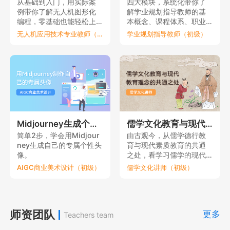
从基础到入门，用实际案
四大模块，系统化带你了
例带你了解无人机图形化
解学业规划指导教师的基
编程，零基础也能轻松上
本概念、课程体系、职业
手。
要素和理论依据。
无人机应用技术专业教师（初级）
学业规划指导教师（初级）
Midjourney生成个性元宇宙头像
儒学文化教育与现代教育理念的共通之处
简单2步，学会用Midjour
由古观今，从儒学德行教
ney生成自己的专属个性头
育与现代素质教育的共通
像。
之处，看学习儒学的现代
意义。
AIGC商业美术设计（初级）
儒学文化讲师（初级）
师资团队
更多
Teachers team