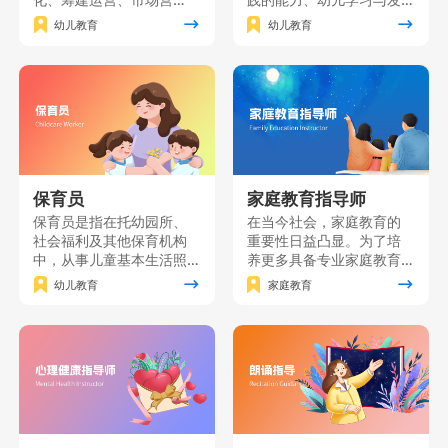
销、园长职业素质、课程
展的研究能力自我发展的
幼儿教育
幼儿教育
创新及资源分析等关键知
能力，并树立“师德为先、
识点。本课程旨在培养具
终身学习”的职业理念，“儿
备卓越管理能力和创新思
童为本”的教育理念。主要
维的职业园长，为幼儿园
面向准备从事幼儿园、托
的发展提供全方位指导与
育机构、学前文教公司等
支持。
工作的个人和单位员工。
保育员
家庭教育指导师
保育员是指在托幼园所、
在当今社会，家庭教育的
社会福利及其他保育机构
重要性日益凸显。为了培
中，从事儿童基本生活照
养更多具备专业家庭教育
料、保健、自理能力培养
知识和技能的家长，我们
幼儿教育
家庭教育
和辅助教育工作的人员。
精心打造了一门家庭教育
保育员课程是按照《保育
能力提升课程。该课程将
员国家职业技能标准》要
理论知识与实践技能紧密
求，对保育员应具有的基
结合，致力于为广大家长
础知识和基本技能进行培
提供一个系统、全面的学
训的一门课程。
习平台。