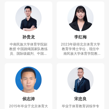
孙贵龙
李红梅
中南民族大学体育学院副
2023年获得北京体育大学
教授 中国跳绳国家队教练
教育学博士学位，现任中
员、国际级裁判、中国民
南民族大学体育学院教
族学学会民族体育专业委
师、思想天下讲座教师。
员会副秘书长、中国少数
主要研究运动人体科学方
民族体育协会民族体育理
向。曾获得教学竞赛一等
论与文化推广委员会副秘
奖，主持及参与完成科技
书长、全国学校体育联盟
部重大专项1项和省部级项
（教学改革）首席专家等
目4项，发表SSCI、CSSC
职务，近5年培养跳绳世界
I、SCI等论文10余篇。
冠军5人，全国冠军40多
人，中国跳绳国家队队员5
侯志涛
宋忠良
人，主持并完成国家社科
基金青年项目、国家体育
2015年毕业于北京体育大
毕业于体育教育训练学专
总局决策咨询研究一般项