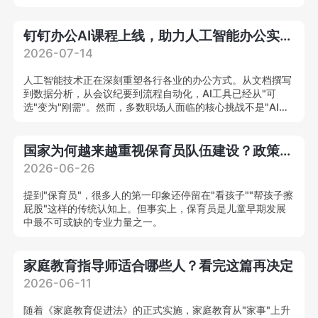
合型养老健康管理人才，为我国养老人才缺口提供系统化解决
方案。
钉钉办公AI课程上线，助力人工智能办公实战人才培养
2026-07-14
人工智能技术正在深刻重塑各行各业的办公方式。从文档撰写
到数据分析，从会议纪要到流程自动化，AI工具已经从"可
选"变为"刚需"。然而，多数职场人面临的核心挑战不是"AI能
力强不强"，而是"不知道怎么把AI用在工作里"。
国家为何越来越重视保育员队伍建设？政策解读来了
2026-06-26
提到"保育员"，很多人的第一印象还停留在"看孩子""帮孩子擦
屁股"这样的传统认知上。但事实上，保育员是儿童早期发展
中最不可或缺的专业力量之一。
家庭教育指导师适合哪些人？看完这篇再决定
2026-06-11
随着《家庭教育促进法》的正式实施，家庭教育从"家事"上升