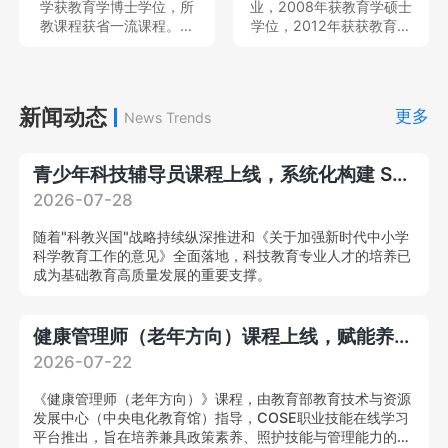
学获教育学博士学位，所
业，2008年获教育学硕士
目、民政部民政政策理论
教课程获省一流课程。现
学位，2012年获获教育学
研究项目、教育部产学合
就职于中南民族大学体育
博士学位，中国体育科学
作协同育人项目、湖北省
学院，专任教师，教育部
学会会员，主持及参与完
教育科学规划重点项目等
硕士、本科毕业论文评审
成国家社科基金青年项目2
国家级、省部级课题多
专家、中国体育科学学会
项和省部级项目6项，发表
新闻动态
项，在A&HCI、CSSCI、
更多
News Trends
会员，主持及参与教育部
各类学术论文20余篇；作
北大中文核心等刊物发表
人文社会学项目、国家社
为主要撰写人出版学术著
学术论文20
科基金项目3项，在北京体
作2部。就职于中南民族大
青少年科技辅导员课程上线，系统化构建 STEM 专业教学能力
育大学学报等发表核心期
学体育学院，专任教师，
刊论文10余篇。
思想天下讲座教师等，教
2026-07-28
育部硕士、本科毕业论文
评审专家，中国体育教练
随着"科教兴国"战略持续纵深推进和《关于加强新时代中小学
员杂志审稿专家。
科学教育工作的意见》全面落地，科技教育专业人才的培养已
成为基础教育高质量发展的重要支撑。
健康管理师（老年方向）课程上线，赋能养老产业专业化提质升级！
2026-07-22
《健康管理师（老年方向）》课程，由教育部教育技术与资源
发展中心（中央电化教育馆）指导，COSE职业技能在线学习
平台推出，旨在培养兼具政策素养、照护技能与管理能力的复