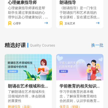
心理健康指导师
朗诵指导
心理健康指导师课程是帮
《朗诵指导》是一门专注
助学生通过掌握基础的心
于朗诵技巧和艺术表现的
理学以及心理健康知识，
专业课程，旨在通过系统
形成对人的心理的全面理
的训练和实践使学员掌握
心理学
文化艺术
解，在此基础上掌握心理
朗诵的基本功，同时注重
健康指导的各项基本技
培养学员的情感表达能力
能，同时获得心理健康指
和艺术修养，增强自信心
导的理论素养。
和表演能力，使其能够在
精选好课
舞台上自如地展现自己的
换一批
Quality Courses
朗诵才华。
朗诵在艺术领域和生活领域中的作用
学前教育的相关知识（一）
了解朗诵在艺术领域和生
学习学前教育的基本概
活领域的作用，体会朗诵
念，了解保育和教育相结
的重要性
合的原则，认识学前教育
的重要性。
朗诵指导（高级）
保育员（初级）