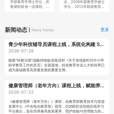
学获教育学博士学位，所
业，2008年获教育学硕士
目、民政部民政政策理论
教课程获省一流课程。现
学位，2012年获获教育学
研究项目、教育部产学合
就职于中南民族大学体育
博士学位，中国体育科学
作协同育人项目、湖北省
学院，专任教师，教育部
学会会员，主持及参与完
教育科学规划重点项目等
硕士、本科毕业论文评审
成国家社科基金青年项目2
国家级、省部级课题多
专家、中国体育科学学会
项和省部级项目6项，发表
新闻动态
项，在A&HCI、CSSCI、
更多
News Trends
会员，主持及参与教育部
各类学术论文20余篇；作
北大中文核心等刊物发表
人文社会学项目、国家社
为主要撰写人出版学术著
学术论文20
科基金项目3项，在北京体
作2部。就职于中南民族大
青少年科技辅导员课程上线，系统化构建 STEM 专业教学能力
育大学学报等发表核心期
学体育学院，专任教师，
刊论文10余篇。
思想天下讲座教师等，教
2026-07-28
育部硕士、本科毕业论文
评审专家，中国体育教练
随着"科教兴国"战略持续纵深推进和《关于加强新时代中小学
员杂志审稿专家。
科学教育工作的意见》全面落地，科技教育专业人才的培养已
成为基础教育高质量发展的重要支撑。
健康管理师（老年方向）课程上线，赋能养老产业专业化提质升级！
2026-07-22
《健康管理师（老年方向）》课程，由教育部教育技术与资源
发展中心（中央电化教育馆）指导，COSE职业技能在线学习
平台推出，旨在培养兼具政策素养、照护技能与管理能力的复