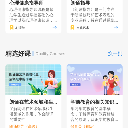
心理健康指导师
朗诵指导
心理健康指导师课程是帮
《朗诵指导》是一门专注
助学生通过掌握基础的心
于朗诵技巧和艺术表现的
理学以及心理健康知识，
专业课程，旨在通过系统
形成对人的心理的全面理
的训练和实践使学员掌握
心理学
文化艺术
解，在此基础上掌握心理
朗诵的基本功，同时注重
健康指导的各项基本技
培养学员的情感表达能力
能，同时获得心理健康指
和艺术修养，增强自信心
导的理论素养。
和表演能力，使其能够在
精选好课
舞台上自如地展现自己的
换一批
Quality Courses
朗诵才华。
朗诵在艺术领域和生活领域中的作用
学前教育的相关知识（一）
了解朗诵在艺术领域和生
学习学前教育的基本概
活领域的作用，体会朗诵
念，了解保育和教育相结
的重要性
合的原则，认识学前教育
的重要性。
朗诵指导（高级）
保育员（初级）