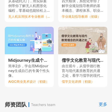
从基础到入门，用实际案
四大模块，系统化带你了
例带你了解无人机图形化
解学业规划指导教师的基
编程，零基础也能轻松上
本概念、课程体系、职业
手。
要素和理论依据。
无人机应用技术专业教师（初级）
学业规划指导教师（初级）
Midjourney生成个性元宇宙头像
儒学文化教育与现代教育理念的共通之处
简单2步，学会用Midjour
由古观今，从儒学德行教
ney生成自己的专属个性头
育与现代素质教育的共通
像。
之处，看学习儒学的现代
意义。
AIGC商业美术设计（初级）
儒学文化讲师（初级）
师资团队
更多
Teachers team