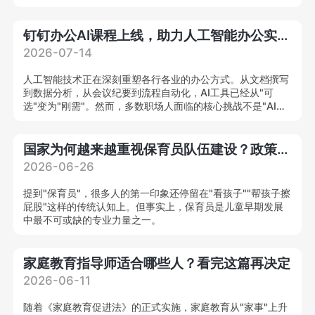
合型养老健康管理人才，为我国养老人才缺口提供系统化解决
方案。
钉钉办公AI课程上线，助力人工智能办公实战人才培养
2026-07-14
人工智能技术正在深刻重塑各行各业的办公方式。从文档撰写
到数据分析，从会议纪要到流程自动化，AI工具已经从"可
选"变为"刚需"。然而，多数职场人面临的核心挑战不是"AI能
力强不强"，而是"不知道怎么把AI用在工作里"。
国家为何越来越重视保育员队伍建设？政策解读来了
2026-06-26
提到"保育员"，很多人的第一印象还停留在"看孩子""帮孩子擦
屁股"这样的传统认知上。但事实上，保育员是儿童早期发展
中最不可或缺的专业力量之一。
家庭教育指导师适合哪些人？看完这篇再决定
2026-06-11
随着《家庭教育促进法》的正式实施，家庭教育从"家事"上升