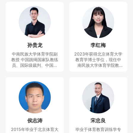
孙贵龙
李红梅
中南民族大学体育学院副
2023年获得北京体育大学
教授 中国跳绳国家队教练
教育学博士学位，现任中
员、国际级裁判、中国民
南民族大学体育学院教
族学学会民族体育专业委
师、思想天下讲座教师。
员会副秘书长、中国少数
主要研究运动人体科学方
民族体育协会民族体育理
向。曾获得教学竞赛一等
论与文化推广委员会副秘
奖，主持及参与完成科技
书长、全国学校体育联盟
部重大专项1项和省部级项
（教学改革）首席专家等
目4项，发表SSCI、CSSC
职务，近5年培养跳绳世界
I、SCI等论文10余篇。
冠军5人，全国冠军40多
人，中国跳绳国家队队员5
侯志涛
宋忠良
人，主持并完成国家社科
基金青年项目、国家体育
2015年毕业于北京体育大
毕业于体育教育训练学专
总局决策咨询研究一般项