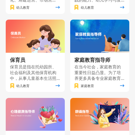
销、园长职业素质、课程
展的研究能力自我发展的
幼儿教育
幼儿教育
创新及资源分析等关键知
能力，并树立“师德为先、
识点。本课程旨在培养具
终身学习”的职业理念，“儿
备卓越管理能力和创新思
童为本”的教育理念。主要
维的职业园长，为幼儿园
面向准备从事幼儿园、托
的发展提供全方位指导与
育机构、学前文教公司等
支持。
工作的个人和单位员工。
保育员
家庭教育指导师
保育员是指在托幼园所、
在当今社会，家庭教育的
社会福利及其他保育机构
重要性日益凸显。为了培
中，从事儿童基本生活照
养更多具备专业家庭教育
料、保健、自理能力培养
知识和技能的家长，我们
幼儿教育
家庭教育
和辅助教育工作的人员。
精心打造了一门家庭教育
保育员课程是按照《保育
能力提升课程。该课程将
员国家职业技能标准》要
理论知识与实践技能紧密
求，对保育员应具有的基
结合，致力于为广大家长
础知识和基本技能进行培
提供一个系统、全面的学
训的一门课程。
习平台。